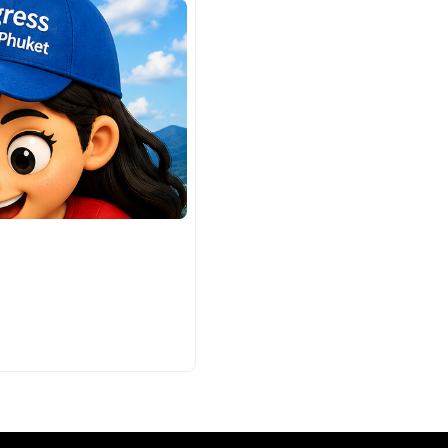
21/07/2026
14:20 น.
“บางเทา-ลายัน” ร้อนแรงเทียบชั
Phuket Real Estate News
อ่านต่อ