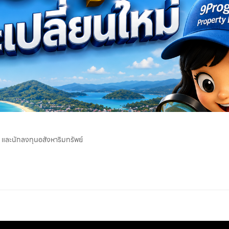
าย และนักลงทุนอสังหาริมทรัพย์