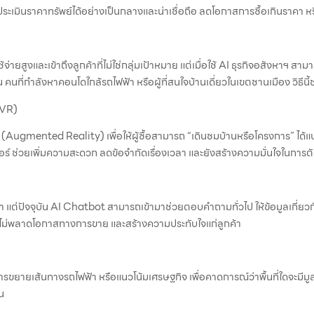
่วยประเมินราคาทรัพย์ได้อย่างเป็นกลางและน่าเชื่อถือ ลดโอกาสการซื้อเกินราคา หร
่ายสูงและเข้าถึงลูกค้าที่ไม่ใช่กลุ่มเป้าหมาย แต่เมื่อใช้ AI ธุรกิจอสังหาฯ 
ช่น คนที่กำลังหาคอนโดใกล้รถไฟฟ้า หรือผู้ที่สนใจบ้านเดี่ยวในเขตชานเมือง วิธี
/VR)
Augmented Reality) เพื่อให้ผู้ซื้อสามารถ “เดินชมบ้านหรือโครงการ” ได้แบบ
ร์ ช่วยเพิ่มความสะดวก ลดข้อจำกัดเรื่องเวลา และยังสร้างความมั่นใจในการตัด
 แต่ปัจจุบัน AI Chatbot สามารถเข้ามาช่วยตอบคำถามทั่วไป ให้ข้อมูลเกี่ย
หาฯ ไม่พลาดโอกาสทางการขาย และสร้างความประทับใจแก่ลูกค้า
 การขยายเส้นทางรถไฟฟ้า หรือแนวโน้มเศรษฐกิจ เพื่อคาดการณ์ว่าพื้นที่ใดจะม
น