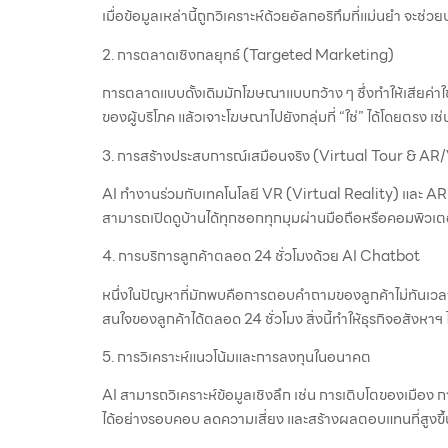
เมื่อข้อมูลเหล่านี้ถูกวิเคราะห์ด้วยอัลกอริทึมที่แม่นยำ จะช
2. การตลาดเชิงกลยุทธ์ (Targeted Marketing)
การตลาดแบบดั้งเดิมมักโฆษณาแบบกว้าง ๆ ซึ่งทำให้เสียค่าใช้จ
ของผู้บริโภค แล้วเจาะโฆษณาไปยังกลุ่มที่ “ใช่” ได้โดยตรง เ
3. การสร้างประสบการณ์เสมือนจริง (Virtual Tour & AR
AI ทำงานร่วมกับเทคโนโลยี VR (Virtual Reality) และ AR (
สามารถเปิดดูบ้านได้ทุกซอกทุกมุมผ่านมือถือหรือคอมพิวเตอ
4. การบริการลูกค้าตลอด 24 ชั่วโมงด้วย AI Chatbot
หนึ่งในปัญหาที่มักพบคือการตอบคำถามของลูกค้าไม่ทันเวลา
สนใจของลูกค้าได้ตลอด 24 ชั่วโมง สิ่งนี้ทำให้ธุรกิจอสัง
5. การวิเคราะห์แนวโน้มและการลงทุนในอนาคต
AI สามารถวิเคราะห์ข้อมูลเชิงลึก เช่น การเติบโตของเมือง
ได้อย่างรอบคอบ ลดความเสี่ยง และสร้างผลตอบแทนที่สูงขึ้